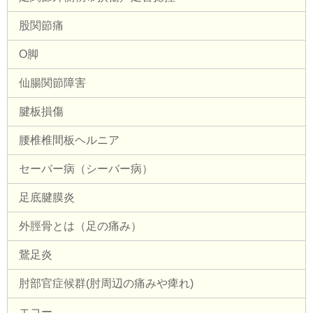
股関節痛
O脚
仙腸関節障害
腱板損傷
腰椎椎間板ヘルニア
セーバー病（シーバー病）
足底腱膜炎
外脛骨とは（足の痛み）
鵞足炎
肘部官症候群(肘周辺の痛みや痺れ)
エコー