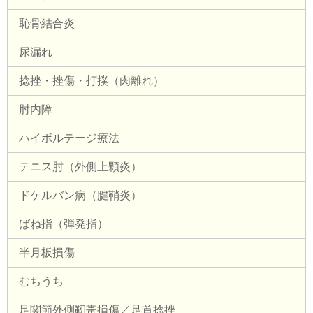
恥骨結合炎
尿漏れ
捻挫・挫傷・打撲（肉離れ）
肘内障
ハイボルテージ療法
テニス肘（外側上顆炎）
ドケルバン病（腱鞘炎）
ばね指（弾発指）
半月板損傷
むちうち
足関節外側靭帯損傷／足首捻挫