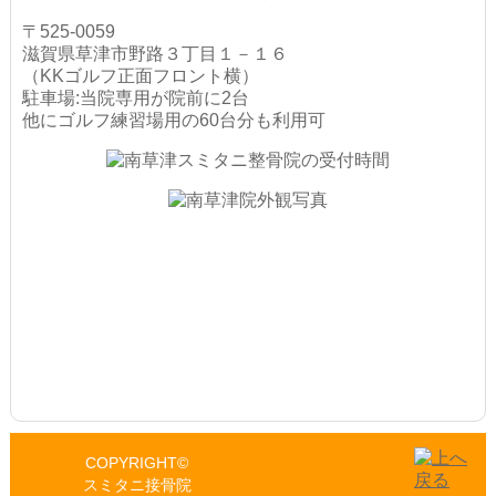
〒525-0059
滋賀県草津市野路３丁目１－１６
（KKゴルフ正面フロント横）
駐車場:当院専用が院前に2台
他にゴルフ練習場用の60台分も利用可
COPYRIGHT©
スミタニ接骨院