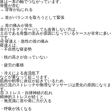
体は一本の軸でつながっています。
骨盤が歪む
→ 背骨がねじれる
→ 首がバランスを取ろうとして緊張
→ 首の痛みが発生
首だけをマッサージしても改善しない方は、
土台である骨盤の歪みが原因
になっているケースが非常に多い
です。
④ 寝違え・急性の首の痛み
寝違えは、
・不自然な寝姿勢
・枕の高さが合っていない
・疲労の蓄積
・冷えによる血流低下
などが重なって起こります。
筋肉や靭帯に炎症が起きているため、
自己流のストレッチや無理なマッサージは悪化の原因
になりま
す。
⑤ ストレス・自律神経の乱れ
精神的ストレスが続くと、
・無意識に首や肩に力が入る
・呼吸が浅くなる