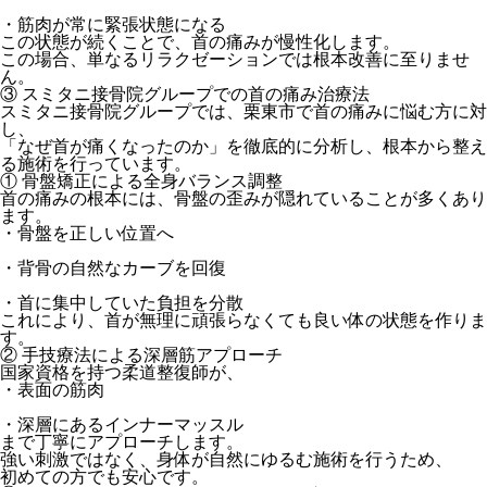
・筋肉が常に緊張状態になる
この状態が続くことで、首の痛みが慢性化します。
この場合、単なるリラクゼーションでは根本改善に至りませ
ん。
③ スミタニ接骨院グループでの首の痛み治療法
スミタニ接骨院グループでは、栗東市で首の痛みに悩む方に対
し、
「なぜ首が痛くなったのか」を徹底的に分析し、根本から整え
る施術
を行っています。
① 骨盤矯正による全身バランス調整
首の痛みの根本には、骨盤の歪みが隠れていることが多くあり
ます。
・骨盤を正しい位置へ
・背骨の自然なカーブを回復
・首に集中していた負担を分散
これにより、
首が無理に頑張らなくても良い体の状態
を作りま
す。
② 手技療法による深層筋アプローチ
国家資格を持つ柔道整復師が、
・表面の筋肉
・深層にあるインナーマッスル
まで丁寧にアプローチします。
強い刺激ではなく、
身体が自然にゆるむ施術
を行うため、
初めての方でも安心です。