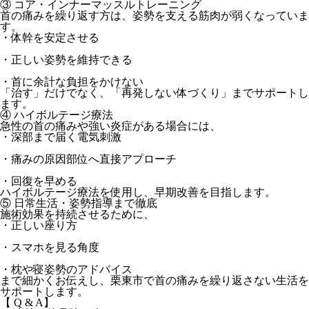
③ コア・インナーマッスルトレーニング
首の痛みを繰り返す方は、姿勢を支える筋肉が弱くなっていま
す。
・体幹を安定させる
・正しい姿勢を維持できる
・首に余計な負担をかけない
「治す」だけでなく、「再発しない体づくり」までサポートし
ます。
④ ハイボルテージ療法
急性の首の痛みや強い炎症がある場合には、
・深部まで届く電気刺激
・痛みの原因部位へ直接アプローチ
・回復を早める
ハイボルテージ療法を使用し、早期改善を目指します。
⑤ 日常生活・姿勢指導まで徹底
施術効果を持続させるために、
・正しい座り方
・スマホを見る角度
・枕や寝姿勢のアドバイス
まで細かくお伝えし、
栗東市で首の痛みを繰り返さない生活
を
サポートします。
【 Q & A】