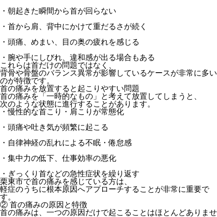
・朝起きた瞬間から首が回らない
・首から肩、背中にかけて重だるさが続く
・頭痛、めまい、目の奥の疲れを感じる
・腕や手にしびれ、違和感が出る場合もある
これらは
首だけの問題ではなく、
背骨や骨盤のバランス異常が
影響しているケースが非常に多い
のが特徴です。
首の痛みを放置すると起こりやすい問題
首の痛みを「一時的なもの」と考えて放置してしまうと、
次のような状態に進行することがあります。
・慢性的な首こり・肩こりが常態化
・頭痛や吐き気が頻繁に起こる
・自律神経の乱れによる不眠・倦怠感
・集中力の低下、仕事効率の悪化
・ぎっくり首などの急性症状を繰り返す
栗東市で首の痛みを感じている方は、
軽症のうちに根本原因へアプローチすることが非常に重要
で
す。
② 首の痛みの原因と特徴
首の痛みは、
一つの原因だけで起こることはほとんどありませ