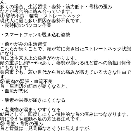
ん。
多くの場合、生活習慣・姿勢・筋力低下・骨格の歪み
などが複合的に絡み合っています。
① 姿勢不良・猫背・ストレートネック
現代人に最も多い原因が姿勢不良です。
・長時間のパソコン作業
・スマートフォンを覗き込む姿勢
・前かがみの生活習慣
これらが続くことで、頭が前に突き出た
ストレートネック状態
になり、
首には本来以上の負担がかかります。
頭の重さは約5〜6kgあり、姿勢が崩れるほど首への負担は何倍
にもなります。
栗東市でも、若い世代から首の痛みが増えている大きな理由で
す。
② 筋肉の緊張・血流不良
首・肩周辺の筋肉が硬くなると、
・血流が悪化
・酸素や栄養が届きにくくなる
・老廃物が溜まりやすくなる
結果として、
回復しにくい慢性的な首の痛み
につながります。
特に冷えや運動不足の方は要注意です。
③ 骨盤・背骨の歪み
首と骨盤は一見関係なさそうに見えますが、