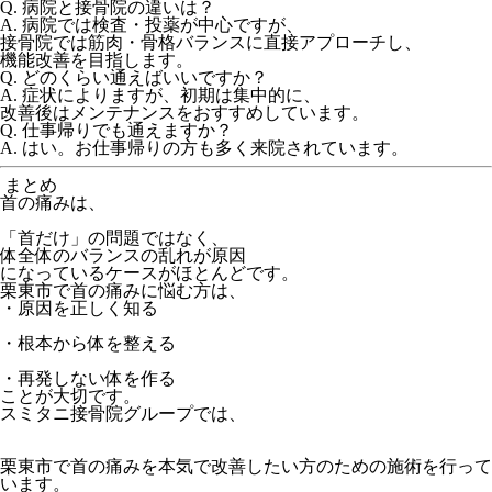
Q. 病院と接骨院の違いは？
A. 病院では検査・投薬が中心ですが、
接骨院では筋肉・骨格バランスに直接アプローチし、
機能改善を目指します。
Q. どのくらい通えばいいですか？
A. 症状によりますが、初期は集中的に、
改善後はメンテナンスをおすすめしています。
Q. 仕事帰りでも通えますか？
A. はい。お仕事帰りの方も多く来院されています。
まとめ
首の痛みは、
「首だけ」の問題ではなく、
体全体のバランスの乱れが原因
になっているケースがほとんどです。
栗東市で首の痛みに悩む方は、
・原因を正しく知る
・根本から体を整える
・再発しない体を作る
ことが大切です。
スミタニ接骨院グループでは、
栗東市で首の痛みを本気で改善したい方のための施
術
を行って
います。