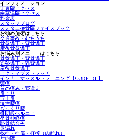
インフォメーション
栗東院アクセス
南草津院アクセス
料金表
スタッフブログ
スミタニ接骨院フェイスブック
お勧め施術はこちら
交通事故・むちうち
骨盤矯正・背骨矯正
産後骨盤矯正
お悩み別メニューはこちら
骨盤矯正・背骨矯正
姿勢矯正・猫背矯正
産後骨盤矯正
アクティブストレッチ
インナーマッスルトレーニング【CORE･RE】
頭痛
首の痛み・寝違え
肩こり
五十肩
慢性腰痛
ぎっくり腰
椎間板ヘルニア
坐骨神経痛
恥骨結合炎
尿漏れ
捻挫・挫傷・打撲（肉離れ）
肘内障