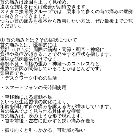
首の痛みは原因を正しく見極め、
適切な施術を行えば改善が期待できます。
スミタニ接骨院グループでは、栗東市で多くの首の痛みの症例
に向き合ってきました。
つらい首の痛みを根本から改善したい方は、ぜひ最後までご覧
ください。
① 首の痛みとは？その症状について
首の痛みとは、医学的には
頚部（けいぶ）周囲の筋肉・関節・靭帯・神経に
負担や炎症が起きることで発生する症状
を指します。
単純な筋肉疲労だけでなく、
姿勢不良・骨格の歪み・神経へのストレスなど、
複数の要因が関係していることがほとんどです。
栗東市でも、
・デスクワーク中心の生活
・スマートフォンの長時間使用
・車移動による運動不足
といった生活習慣の変化により、
年齢を問わず首の痛みを訴える方が増加
しています。
首の痛みでよく見られる具体的な症状
首の痛みは、次のような形で現れます。
・首を前後・左右に動かすと鋭い痛みが走る
・振り向くと引っかかる、可動域が狭い