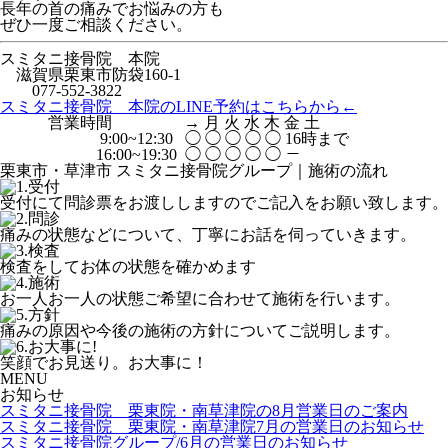
長年の首の痛みでお悩みの方も
ぜひ一度ご相談ください。
スミタニ接骨院 本院
滋賀県栗東市防袋160-1
077-552-3822
スミタニ接骨院 本院のLINE予約はこちらから←
営業時間 → 月 火 水 木 金 土
9:00~12:30 ◯ ◯ ◯ ◯ ◯ 16時まで
16:00~19:30 ◯ ◯ ◯ ◯ ◯ －
栗東市・草津市 スミタニ接骨院グループ｜施術の流れ
受付にて問診票をお渡ししますのでご記入をお願い致します。
痛みの状態などについて、丁寧にお話を伺っていきます。
検査をしてお体の状態を確かめます
お一人お一人の状態ご希望に合わせて施術を行います。
痛みの原因や今後の施術の方針についてご説明します。
笑顔でお見送り。お大事に！
MENU
お知らせ
スミタニ接骨院 栗東院・南草津院の8月営業日のご案内
スミタニ接骨院 栗東院・南草津院7月の営業日のお知らせ
スミタニ接骨院グループ/6月の営業日のお知らせ