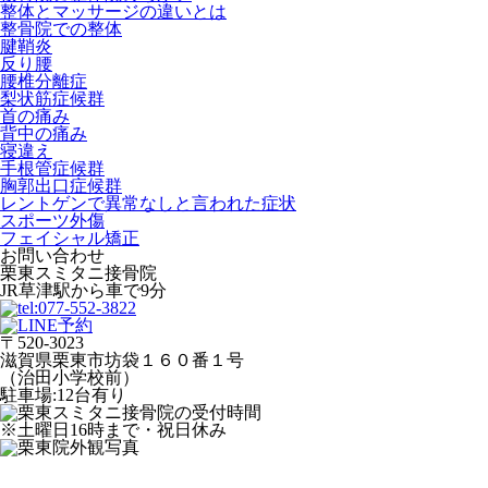
整体とマッサージの違いとは
整骨院での整体
腱鞘炎
反り腰
腰椎分離症
梨状筋症候群
首の痛み
背中の痛み
寝違え
手根管症候群
胸郭出口症候群
レントゲンで異常なしと言われた症状
スポーツ外傷
フェイシャル矯正
お問い合わせ
栗東スミタニ接骨院
JR草津駅から車で9分
〒520-3023
滋賀県栗東市坊袋１６０番１号
（治田小学校前）
駐車場:12台有り
※土曜日16時まで・祝日休み