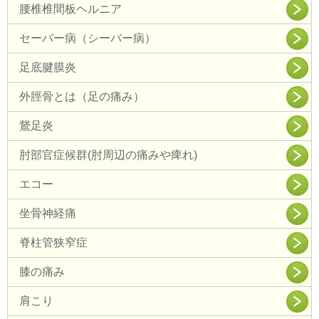
腰椎椎間板ヘルニア
セーバー病（シーバー病）
足底腱膜炎
外脛骨とは（足の痛み）
鵞足炎
肘部官症候群(肘周辺の痛みや痺れ)
エコー
坐骨神経痛
脊柱管狭窄症
膝の痛み
肩こり