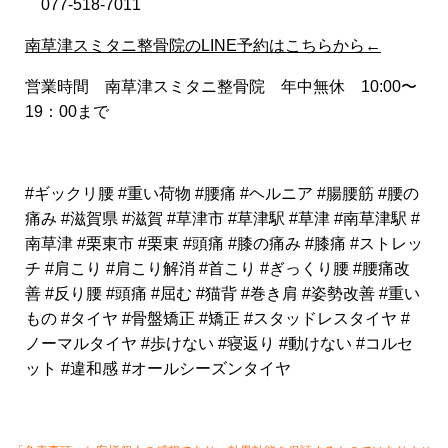
077-518-7011
南草津スミタニ整骨院のLINE予約はこちらから←
営業時間
南草津スミタニ整骨院
年中無休 10:00〜
19：00まで
#ギックリ腰 #重い荷物 #腰痛 #ヘルニア #腸腰筋 #腰の
痛み #滋賀県 #滋賀 #草津市 #草津駅 #草津 #南草津駅 #
南草津 #栗東市 #栗東 #頭痛 #膝の痛み #膝痛 #ストレッ
チ #肩こり #肩こり解消 #首こり #ぎっくり腰 #腰痛改
善 #反り腰 #頭痛 #屈む #猫背 #巻き肩 #姿勢改善 #重い
もの #タイヤ #骨盤矯正 #矯正 #スタッドレスタイヤ #
ノーマルタイヤ #歩けない #寝返り #動けない #コルセ
ット #違和感 #オールシーズンタイヤ