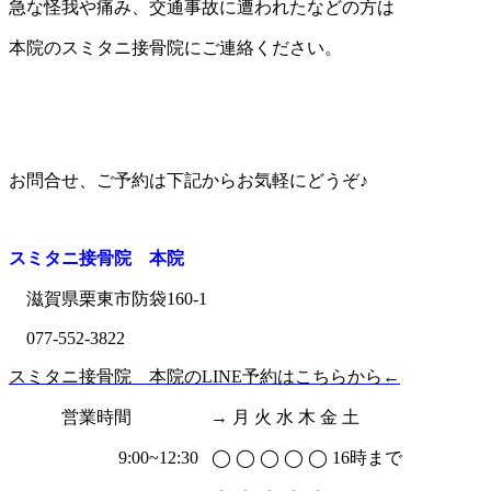
急な怪我や痛み、交通事故に遭われたなどの方は
本院のスミタニ接骨院にご連絡ください。
お問合せ、ご予約は下記からお気軽にどうぞ♪
スミタニ接骨院 本院
滋賀県栗東市防袋160-1
077-552-3822
スミタニ接骨院 本院のLINE予約はこちらから←
営業時間
→ 月 火 水 木 金 土
9:00~12:30 ◯ ◯ ◯ ◯ ◯ 16時まで